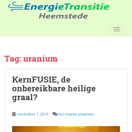
S
k
i
p
TOGGLE
t
o
m
a
Tag:
uranium
i
n
c
KernFUSIE, de
o
n
onbereikbare heilige
t
graal?
e
n
t
november 1, 2019
Een reactie plaatsen