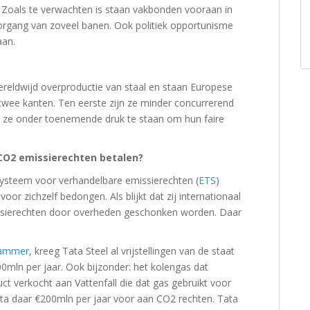
g. Zoals te verwachten is staan vakbonden vooraan in
organg van zoveel banen. Ook politiek opportunisme
aan.
wereldwijd overproductie van staal en staan Europese
twee kanten. Ten eerste zijn ze minder concurrerend
 ze onder toenemende druk te staan om hun faire
CO2 emissierechten betalen?
 systeem voor verhandelbare emissierechten (
ETS
)
oor zichzelf bedongen. Als blijkt dat zij internationaal
ssierechten door overheden geschonken worden. Daar
dammer
, kreeg Tata Steel al vrijstellingen van de staat
00mln per jaar. Ook bijzonder: het kolengas dat
uct verkocht aan Vattenfall die dat gas gebruikt voor
 Tata daar €200mln per jaar voor aan CO2 rechten. Tata