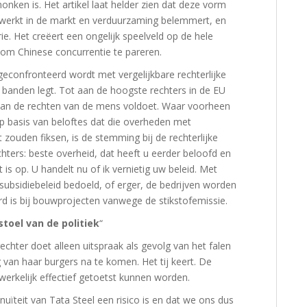
nken is. Het artikel laat helder zien dat deze vorm
 werkt in de markt en verduurzaming belemmert, en
rie. Het creëert een ongelijk speelveld op de hele
 om Chinese concurrentie te pareren.
geconfronteerd wordt met vergelijkbare rechterlijke
 banden legt. Tot aan de hoogste rechters in de EU
 aan de rechten van de mens voldoet. Waar voorheen
p basis van beloftes dat die overheden met
ouden fiksen, is de stemming bij de rechterlijke
ters: beste overheid, dat heeft u eerder beloofd en
is op. U handelt nu of ik vernietig uw beleid. Met
 subsidiebeleid bedoeld, of erger, de bedrijven worden
urd is bij bouwprojecten vanwege de stikstofemissie.
toel van de politiek
“
rechter doet alleen uitspraak als gevolg van het falen
g van haar burgers na te komen. Het tij keert. De
 werkelijk effectief getoetst kunnen worden.
inuïteit van Tata Steel een risico is en dat we ons dus