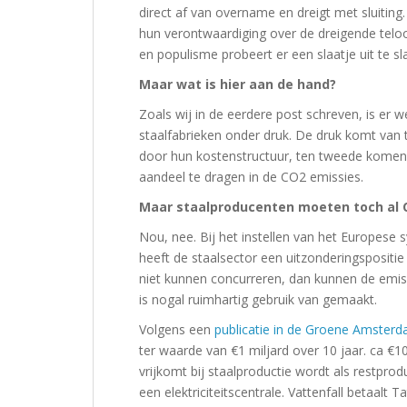
direct af van overname en dreigt met sluitin
hun verontwaardiging over de dreigende telo
en populisme probeert er een slaatje uit te sl
Maar wat is hier aan de hand?
Zoals wij in de eerdere post schreven, is er 
staalfabrieken onder druk. De druk komt van 
door hun kostenstructuur, ten tweede komen
aandeel te dragen in de CO2 emissies.
Maar staalproducenten moeten toch al 
Nou, nee. Bij het instellen van het Europese
heeft de staalsector een uitzonderingspositie v
niet kunnen concurreren, dan kunnen de emi
is nogal ruimhartig gebruik van gemaakt.
Volgens een
publicatie in de Groene Amster
ter waarde van €1 miljard over 10 jaar. ca €1
vrijkomt bij staalproductie wordt als restprod
een elektriciteitscentrale. Vattenfall betaalt