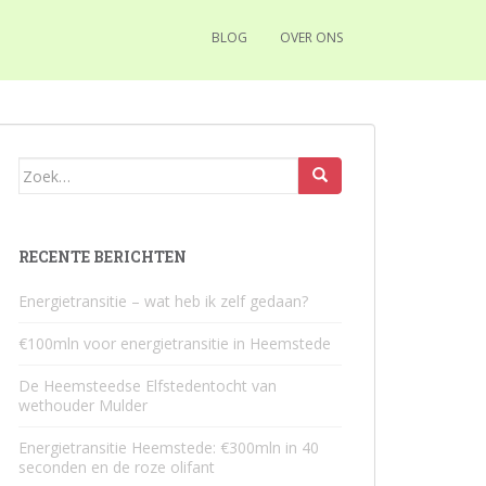
BLOG
OVER ONS
Zoek
naar:
RECENTE BERICHTEN
Energietransitie – wat heb ik zelf gedaan?
€100mln voor energietransitie in Heemstede
De Heemsteedse Elfstedentocht van
wethouder Mulder
Energietransitie Heemstede: €300mln in 40
seconden en de roze olifant