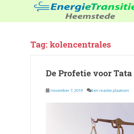
S
k
i
p
t
o
Tag:
kolencentrales
m
a
i
n
De Profetie voor Tata
c
o
n
november 7, 2019
Een reactie plaatsen
t
e
n
t