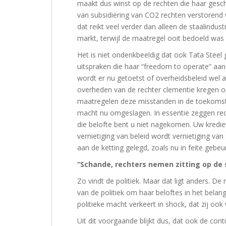
maakt dus winst op de rechten die haar gescho
van subsidiëring van CO2 rechten verstorend
dat reikt veel verder dan alleen de staalindust
markt, terwijl de maatregel ooit bedoeld was
Het is niet ondenkbeeldig dat ook Tata Steel 
uitspraken die haar “freedom to operate” aan
wordt er nu getoetst of overheidsbeleid wel
overheden van de rechter clementie kregen o
maatregelen deze misstanden in de toekomst z
macht nu omgeslagen. In essentie zeggen rech
die belofte bent u niet nagekomen. Uw krediet 
vernietiging van beleid wordt vernietiging van
aan de ketting gelegd, zoals nu in feite gebe
“Schande, rechters nemen zitting op de s
Zo vindt de politiek. Maar dat ligt anders. De 
van de politiek om haar beloftes in het belan
politieke macht verkeert in shock, dat zij ook
Uit dit voorgaande blijkt dus, dat ook de cont