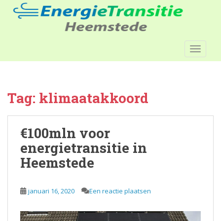
S
k
i
p
TOGGLE
t
o
m
a
Tag:
klimaatakkoord
i
n
c
€100mln voor
o
n
energietransitie in
t
Heemstede
e
n
t
januari 16, 2020
Een reactie plaatsen