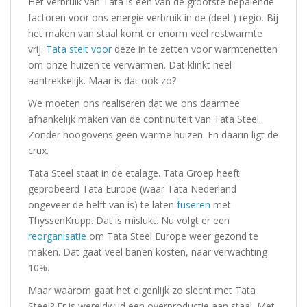
Het verbruik van Tata is een van de grootste bepalende
factoren voor ons energie verbruik in de (deel-) regio. Bij
het maken van staal komt er enorm veel restwarmte
vrij.
Tata stelt voor
deze in te zetten voor warmtenetten
om onze huizen te verwarmen. Dat klinkt heel
aantrekkelijk. Maar is dat ook zo?
We moeten ons realiseren dat we ons daarmee
afhankelijk maken van de continuiteit van Tata Steel.
Zonder hoogovens geen warme huizen. En daarin ligt de
crux.
Tata Steel staat in de etalage. Tata Groep heeft
geprobeerd Tata Europe (waar Tata Nederland
ongeveer de helft van is) te laten
fuseren
met
ThyssenKrupp. Dat is mislukt. Nu volgt er een
reorganisatie
om Tata Steel Europe weer gezond te
maken. Dat gaat veel banen kosten, naar verwachting
10%.
Maar waarom gaat het eigenlijk zo slecht met Tata
Steel? Er is wereldwijd een overproductie aan staal. Met